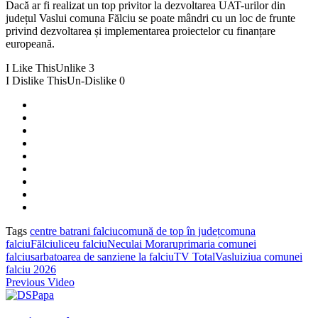
Dacă ar fi realizat un top privitor la dezvoltarea UAT-urilor din
județul Vaslui comuna Fălciu se poate mândri cu un loc de frunte
privind dezvoltarea și implementarea proiectelor cu finanțare
europeană.
I Like This
Unlike
3
I Dislike This
Un-Dislike
0
Tags
centre batrani falciu
comună de top în județ
comuna
falciu
Fălciu
liceu falciu
Neculai Moraru
primaria comunei
falciu
sarbatoarea de sanziene la falciu
TV Total
Vaslui
ziua comunei
falciu 2026
Previous Video