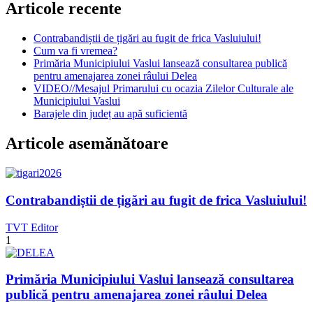
Articole recente
Contrabandiștii de țigări au fugit de frica Vasluiului!
Cum va fi vremea?
Primăria Municipiului Vaslui lansează consultarea publică
pentru amenajarea zonei râului Delea
VIDEO//Mesajul Primarului cu ocazia Zilelor Culturale ale
Municipiului Vaslui
Barajele din județ au apă suficientă
Articole asemănătoare
Contrabandiștii de țigări au fugit de frica Vasluiului!
TVT Editor
1
Primăria Municipiului Vaslui lansează consultarea
publică pentru amenajarea zonei râului Delea