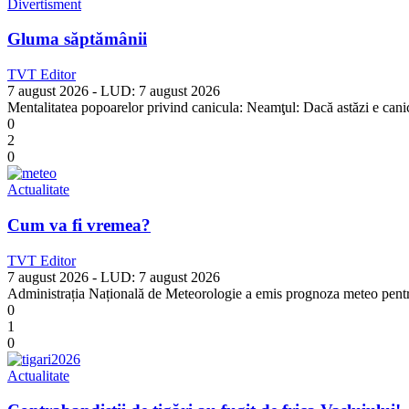
Divertisment
Gluma săptămânii
TVT Editor
7 august 2026
- LUD:
7 august 2026
Mentalitatea popoarelor privind canicula: Neamţul: Dacă astăzi e canicu
0
2
0
Actualitate
Cum va fi vremea?
TVT Editor
7 august 2026
- LUD:
7 august 2026
Administrația Națională de Meteorologie a emis prognoza meteo pentru 
0
1
0
Actualitate