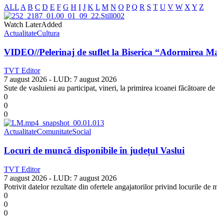
ALL
A
B
C
D
E
F
G
H
I
J
K
L
M
N
O
P
Q
R
S
T
U
V
W
X
Y
Z
Watch Later
Added
Actualitate
Cultura
VIDEO//Pelerinaj de suflet la Biserica “Adormirea M
TVT Editor
7 august 2026
- LUD:
7 august 2026
Sute de vasluieni au participat, vineri, la primirea icoanei făcătoare
0
0
0
Actualitate
Comunitate
Social
Locuri de muncă disponibile în județul Vaslui
TVT Editor
7 august 2026
- LUD:
7 august 2026
Potrivit datelor rezultate din ofertele angajatorilor privind locurile d
0
0
0