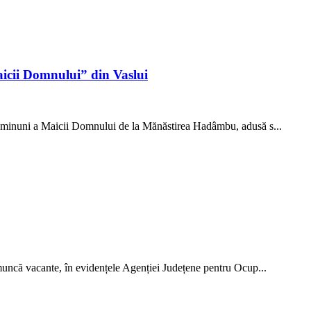
aicii Domnului” din Vaslui
 de minuni a Maicii Domnului de la Mănăstirea Hadâmbu, adusă s...
e muncă vacante, în evidențele Agenției Județene pentru Ocup...