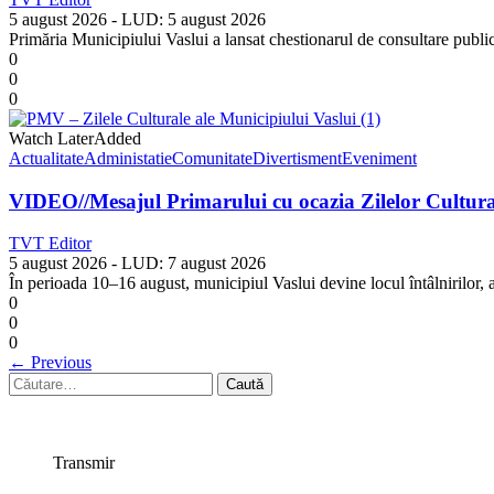
5 august 2026
- LUD:
5 august 2026
Primăria Municipiului Vaslui a lansat chestionarul de consultare publi
0
0
0
Watch Later
Added
Actualitate
Administatie
Comunitate
Divertisment
Eveniment
VIDEO//Mesajul Primarului cu ocazia Zilelor Cultural
TVT Editor
5 august 2026
- LUD:
7 august 2026
În perioada 10–16 august, municipiul Vaslui devine locul întâlnirilor, al
0
0
0
←
Previous
Caută
după:
Transmir