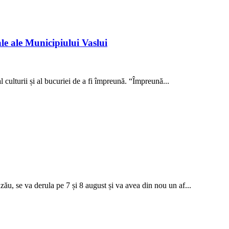
e ale Municipiului Vaslui
 culturii și al bucuriei de a fi împreună. “Împreună...
u, se va derula pe 7 și 8 august și va avea din nou un af...