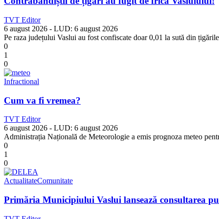
Contrabandiștii de țigări au fugit de frica Vasluiului!
TVT Editor
6 august 2026
- LUD:
6 august 2026
Pe raza județului Vaslui au fost confiscate doar 0,01 la sută din țigări
0
1
0
Infractional
Cum va fi vremea?
TVT Editor
6 august 2026
- LUD:
6 august 2026
Administrația Națională de Meteorologie a emis prognoza meteo pentru m
0
1
0
Actualitate
Comunitate
Primăria Municipiului Vaslui lansează consultarea pu
TVT Editor