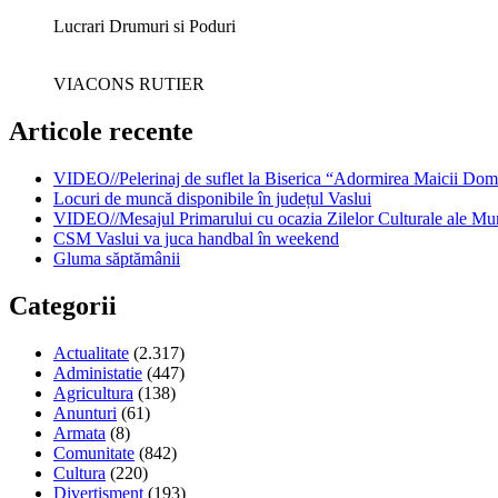
Lucrari Drumuri si Poduri
VIACONS RUTIER
Articole recente
VIDEO//Pelerinaj de suflet la Biserica “Adormirea Maicii Dom
Locuri de muncă disponibile în județul Vaslui
VIDEO//Mesajul Primarului cu ocazia Zilelor Culturale ale Mun
CSM Vaslui va juca handbal în weekend
Gluma săptămânii
Categorii
Actualitate
(2.317)
Administatie
(447)
Agricultura
(138)
Anunturi
(61)
Armata
(8)
Comunitate
(842)
Cultura
(220)
Divertisment
(193)