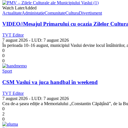
Watch Later
Added
Actualitate
Administatie
Comunitate
Cultura
Divertisment
VIDEO//Mesajul Primarului cu ocazia Zilelor Cultural
TVT Editor
7 august 2026
- LUD:
7 august 2026
În perioada 10–16 august, municipiul Vaslui devine locul întâlnirilor, al
0
0
0
Sport
CSM Vaslui va juca handbal în weekend
TVT Editor
7 august 2026
- LUD:
7 august 2026
Cea de-a șasea ediție a Memorialului „Constantin Căpățână”, de la Buză
0
2
0