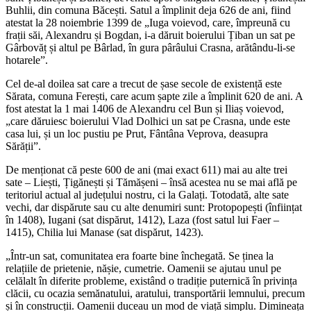
Buhlii, din comuna Băcești. Satul a împlinit deja 626 de ani, fiind
atestat la 28 noiembrie 1399 de „Iuga voievod, care, împreună cu
frații săi, Alexandru și Bogdan, i-a dăruit boierului Țiban un sat pe
Gârbovăț și altul pe Bârlad, în gura pârâului Crasna, arătându-li-se
hotarele”.
Cel de-al doilea sat care a trecut de șase secole de existență este
Sărata, comuna Ferești, care acum șapte zile a împlinit 620 de ani. A
fost atestat la 1 mai 1406 de Alexandru cel Bun și Iliaș voievod,
„care dăruiesc boierului Vlad Dolhici un sat pe Crasna, unde este
casa lui, și un loc pustiu pe Prut, Fântâna Veprova, deasupra
Sărății”.
De menționat că peste 600 de ani (mai exact 611) mai au alte trei
sate – Liești, Țigănești și Tămășeni – însă acestea nu se mai află pe
teritoriul actual al județului nostru, ci la Galați. Totodată, alte sate
vechi, dar dispărute sau cu alte denumiri sunt: Protopopești (înființat
în 1408), Iugani (sat dispărut, 1412), Laza (fost satul lui Faer –
1415), Chilia lui Manase (sat dispărut, 1423).
„Într-un sat, comunitatea era foarte bine închegată. Se ținea la
relațiile de prietenie, nășie, cumetrie. Oamenii se ajutau unul pe
celălalt în diferite probleme, existând o tradiție puternică în privința
clăcii, cu ocazia semănatului, aratului, transportării lemnului, precum
și în construcții. Oamenii duceau un mod de viață simplu. Dimineața