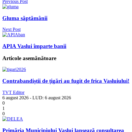
Previous Post
Gluma săptămânii
Next Post
APIA Vaslui împarte banii
Articole asemănătoare
Contrabandiștii de țigări au fugit de frica Vasluiului!
TVT Editor
6 august 2026
- LUD:
6 august 2026
0
1
0
Primăria Municipiului Vaslui lansează consultarea