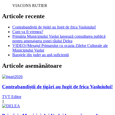
VIACONS RUTIER
Articole recente
Contrabandiștii de țigări au fugit de frica Vasluiului!
Cum va fi vremea?
Primăria Municipiului Vaslui lansează consultarea publică
pentru amenajarea zonei râului Delea
VIDEO//Mesajul Primarului cu ocazia Zilelor Culturale ale
Municipiului Vaslui
Barajele din județ au apă suficientă
Articole asemănătoare
Contrabandiștii de țigări au fugit de frica Vasluiului!
TVT Editor
1