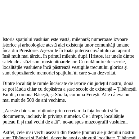
Istoria spațiului vasluian este vastă, milenară; numeroase izvoare
istorice și arheologice atestă aici existența unor comunități umane
încă din Preistorie. Așezările în toată puterea cuvântului au apărut
însă mult mai târziu, în primul mileniu după Hristos, iar unele dintre
satele de astăzi sunt moștenitoarele lor. Cu o dăinuire de secole,
localitățile vasluiene încă păstrează vestigiile trecutului glorios și
sunt depozitarele memoriei spațiului în care s-au dezvoltat.
Dintre localitățile rurale încărcate de istorie din județul nostru, două
se pot lăuda chiar cu depășirea a șase secole de existență – Țibăneștii
Buhlii, comuna Băcești, și Sărata, comuna Ferești. Alte câteva au
mai mult de 500 de ani vechime.
„Aceste date sunt obținute prin cercetare la fața locului și în
documente, inclusiv în privința numelor. Ce-i drept, localitățile
puteau fi și mai vechi de atât“, ne-au spus muzeografii vasluieni.
Astfel, cele mai vechi așezări din fostele ținuturi ale județului nostru
sunt Țibănești și Buhlei, devenite apoi o singură localitate, Țibăneștii