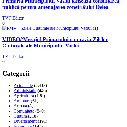
Primăria Municipiului Vaslui lansează consultarea
publică pentru amenajarea zonei râului Delea
TVT Editor
0
VIDEO//Mesajul Primarului cu ocazia Zilelor
Culturale ale Municipiului Vaslui
TVT Editor
0
Categorii
Actualitate
(2.313)
Administatie
(446)
Agricultura
(138)
Anunturi
(61)
Armata
(8)
Comunitate
(840)
Cultura
(218)
Divertisment
(191)
Economie
(197)