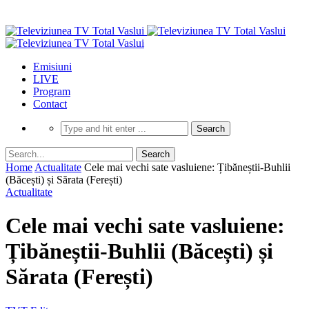
Emisiuni
LIVE
Program
Contact
Home
Actualitate
Cele mai vechi sate vasluiene: Țibăneștii-Buhlii
(Băcești) și Sărata (Ferești)
Actualitate
Cele mai vechi sate vasluiene:
Țibăneștii-Buhlii (Băcești) și
Sărata (Ferești)