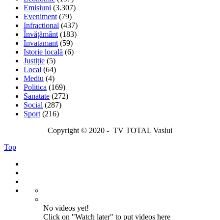
Emisiuni
(3.307)
Eveniment
(79)
Infractional
(437)
Învățământ
(183)
Invatamant
(59)
Istorie locală
(6)
Justiție
(5)
Local
(64)
Mediu
(4)
Politica
(169)
Sanatate
(272)
Social
(287)
Sport
(216)
Copyright © 2020 - TV TOTAL Vaslui
Top
No videos yet!
Click on "Watch later" to put videos here