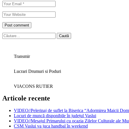
Caută
după:
Transmir
Lucrari Drumuri si Poduri
VIACONS RUTIER
Articole recente
VIDEO//Pelerinaj de suflet la Biserica “Adormirea Maicii Dom
Locuri de muncă disponibile în județul Vaslui
VIDEO//Mesajul Primarului cu ocazia Zilelor Culturale ale Mun
CSM Vaslui va juca handbal în weekend