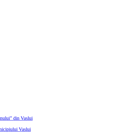
nului” din Vaslui
icipiului Vaslui