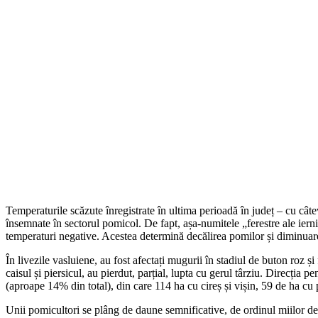
Temperaturile scăzute înregistrate în ultima perioadă în județ – cu cât
însemnate în sectorul pomicol. De fapt, așa-numitele „ferestre ale iern
temperaturi negative. Acestea determină decălirea pomilor și diminuarea
În livezile vasluiene, au fost afectați mugurii în stadiul de buton roz și
caisul și piersicul, au pierdut, parțial, lupta cu gerul târziu. Direcția
(aproape 14% din total), din care 114 ha cu cireș și vișin, 59 de ha cu 
Unii pomicultori se plâng de daune semnificative, de ordinul miilor de e