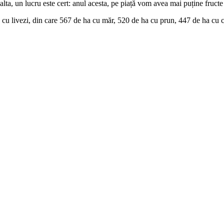
lta, un lucru este cert: anul acesta, pe piață vom avea mai puține fructe d
u livezi, din care 567 de ha cu măr, 520 de ha cu prun, 447 de ha cu cir