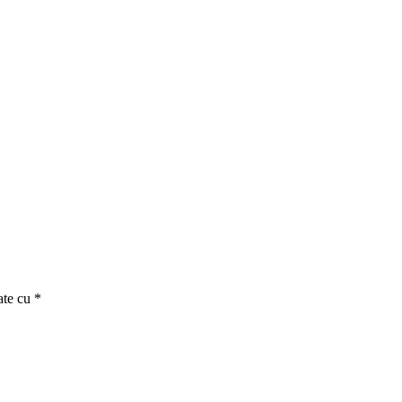
ate cu
*