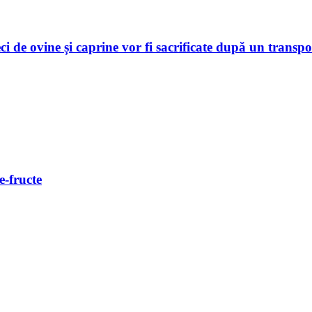
 și caprine vor fi sacrificate după un transport făr
e-fructe