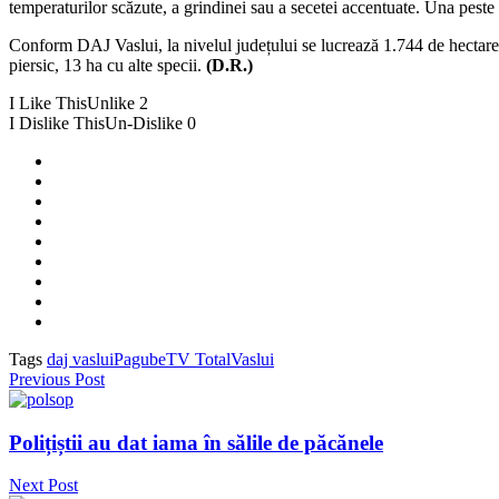
temperaturilor scăzute, a grindinei sau a secetei accentuate. Una peste a
Conform DAJ Vaslui, la nivelul județului se lucrează 1.744 de hectare c
piersic, 13 ha cu alte specii.
(D.R.)
I Like This
Unlike
2
I Dislike This
Un-Dislike
0
Tags
daj vaslui
Pagube
TV Total
Vaslui
Previous Post
Polițiștii au dat iama în sălile de păcănele
Next Post