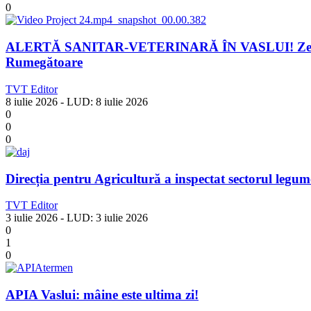
0
ALERTĂ SANITAR-VETERINARĂ ÎN VASLUI! Zeci de ovine
Rumegătoare
TVT Editor
8 iulie 2026
- LUD:
8 iulie 2026
0
0
0
Direcția pentru Agricultură a inspectat sectorul legum
TVT Editor
3 iulie 2026
- LUD:
3 iulie 2026
0
1
0
APIA Vaslui: mâine este ultima zi!