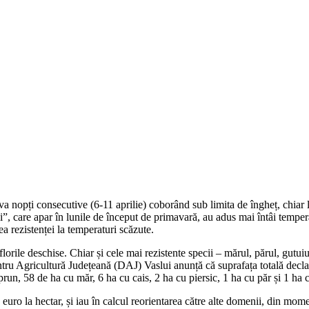
eva nopți consecutive (6-11 aprilie) coborând sub limita de îngheț, chiar 
ii”, care apar în lunile de început de primavară, au adus mai întâi temper
 rezistenței la temperaturi scăzute.
 florile deschise. Chiar și cele mai rezistente specii – mărul, părul, gutui
 pentru Agricultură Județeană (DAJ) Vaslui anunță că suprafața totală decl
prun, 58 de ha cu măr, 6 ha cu cais, 2 ha cu piersic, 1 ha cu păr și 1 ha 
uro la hectar, și iau în calcul reorientarea către alte domenii, din momen