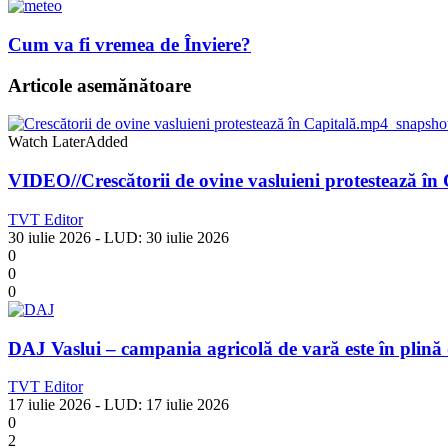
Cum va fi vremea de Înviere?
Articole asemănătoare
Watch Later
Added
VIDEO//Crescătorii de ovine vasluieni protestează în 
TVT Editor
30 iulie 2026
- LUD:
30 iulie 2026
0
0
0
DAJ Vaslui – campania agricolă de vară este în plină
TVT Editor
17 iulie 2026
- LUD:
17 iulie 2026
0
2