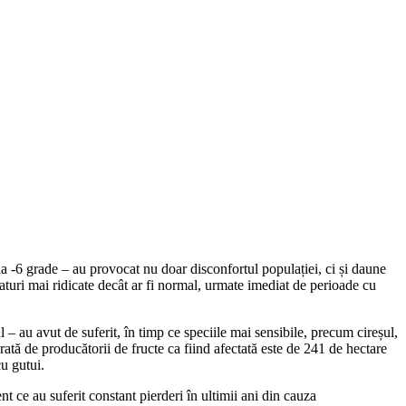
la -6 grade – au provocat nu doar disconfortul populației, ci și daune
aturi mai ridicate decât ar fi normal, urmate imediat de perioade cu
ul – au avut de suferit, în timp ce speciile mai sensibile, precum cireșul,
arată de producătorii de fructe ca fiind afectată este de 241 de hectare
cu gutui.
t ce au suferit constant pierderi în ultimii ani din cauza