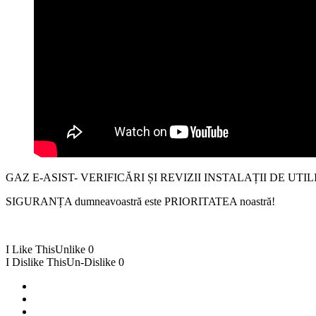
GAZ E-ASIST- VERIFICĂRI ȘI REVIZII INSTALAȚII DE U
SIGURANȚA dumneavoastră este PRIORITATEA noastră!
I Like This
Unlike
0
I Dislike This
Un-Dislike
0