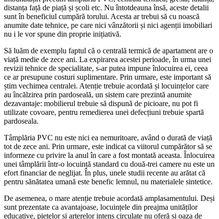
distanța față de piață și școli etc. Nu întotdeauna însă, aceste detalii
sunt în beneficiul cumpără torului. Acesta ar trebui să cu noască
anumite date tehnice, pe care nici vânzătorii și nici agenții imobiliari
nu i le vor spune din proprie inițiativă.
Să luăm de exemplu faptul că o centrală termică de apartament are o
viață medie de zece ani. La expirarea acestei perioade, în urma unei
revizii tehnice de specialitate, s-ar putea impune înlocuirea ei, ceea
ce ar presupune costuri suplimentare. Prin urmare, este important să
știm vechimea centralei. Atenție trebuie acordată și locuințelor care
au încălzirea prin pardoseală, un sistem care prezintă anumite
dezavantaje: mobilierul trebuie să dispună de picioare, nu pot fi
utilizate covoare, pentru remedierea unei defecțiuni trebuie spartă
pardoseala.
Tâmplăria PVC nu este nici ea nemuritoare, având o durată de viață
tot de zece ani. Prin urmare, este indicat ca viitorul cumpărător să se
informeze cu privire la anul în care a fost montată aceasta. Înlocuirea
unei tâmplării într-o locuință standard cu două-trei camere nu este un
efort financiar de neglijat. În plus, unele studii recente au arătat că
pentru sănătatea umană este benefic lemnul, nu materialele sintetice.
De asemenea, o mare atenție trebuie acordată amplasamentului. Deși
sunt prezentate ca avantajoase, locuințele din preajma unităților
educative, piețelor și arterelor intens circulate nu oferă și oaza de