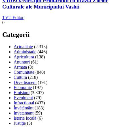
VIDEO//Mesajul Primarului cu ocazia Zilelor
Culturale ale Municipiului Vaslui
TVT Editor
0
Categorii
Actualitate
(2.313)
Administatie
(446)
Agricultura
(138)
Anunturi
(61)
Armata
(8)
Comunitate
(840)
Cultura
(218)
Divertisment
(191)
Economie
(197)
Emisiuni
(3.307)
Eveniment
(79)
Infractional
(437)
Învățământ
(183)
Invatamant
(59)
Istorie locală
(6)
Justiție
(5)