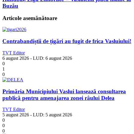
Buzău
Articole asemănătoare
Contrabandiștii de țigări au fugit de frica Vasluiului!
TVT Editor
6 august 2026
- LUD:
6 august 2026
0
1
0
Primăria Municipiului Vaslui lansează consultarea
publică pentru amenajarea zonei râului Delea
TVT Editor
5 august 2026
- LUD:
5 august 2026
0
0
0