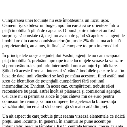
Cumpărarea unei locuințe nu este întotdeauna un lucru ușor.
Oamenii își stabilesc un buget, apoi încearcă să se orienteze într-o
piață imobiliară plină de capcane. O bună parte dintre ei au fost
surprinși să constate că, deși nu aveau de gând să apeleze la agențiile
imobiliare din cauza comisioanelor (în jur de 2% din suma achitată
proprietarului), au ajuns, în final, să cumpere tot prin intermediari.
În principalele orașe ale județului Vaslui, agențiile au cam acaparat
piața imobiliară, preluând aproape toate locuințele scoase la vânzare
și promovându-le apoi prin intermediul unor anunțuri publicitare.
Știind că aceste firme au interesul să vândă imobilele pe care le au în
baza de date, unii vânzători se lasă pe mâna acestora, fiind astfel mai
greu de identificat de potențialii cumpărători fără sprijinul
intermediarilor. Evident, în acest caz, cumpărătorii trebuie să-și
reconsidere bugetul, astfel încât să plătească și comisionul agenției.
Cei care nu-și permit să aloce în plus câteva mii de euro pentru
comision fie renunță să mai cumpere, fie apelează la bunăvoința
vânzătorului, încercând să-l convingă să mai scadă din preț.
Un alt aspect de care trebuie ținut seama vizează elementele ce ridică
prețul unei locuințe. În general, în anunțuri se pune accent pe
îmbunătățiri precum tâmplăria PVC, centrala termică, gresia, faianța,