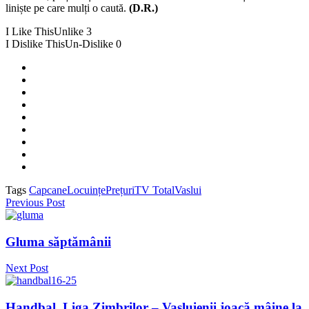
liniște pe care mulți o caută.
(D.R.)
I Like This
Unlike
3
I Dislike This
Un-Dislike
0
Tags
Capcane
Locuințe
Prețuri
TV Total
Vaslui
Previous Post
Gluma săptămânii
Next Post
Handbal, Liga Zimbrilor – Vasluienii joacă mâine la