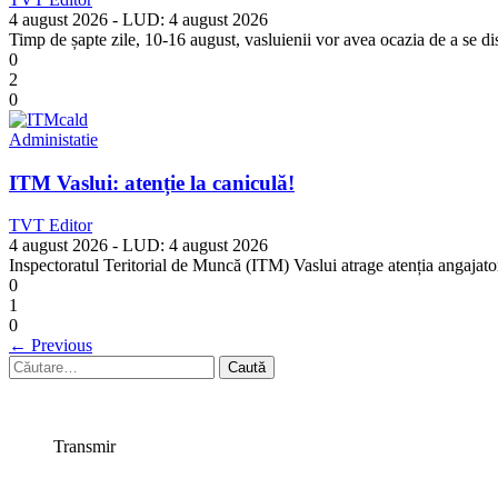
4 august 2026
- LUD:
4 august 2026
Timp de șapte zile, 10-16 august, vasluienii vor avea ocazia de a se dist
0
2
0
Administatie
ITM Vaslui: atenție la caniculă!
TVT Editor
4 august 2026
- LUD:
4 august 2026
Inspectoratul Teritorial de Muncă (ITM) Vaslui atrage atenția angajato
0
1
0
←
Previous
Caută
după:
Transmir