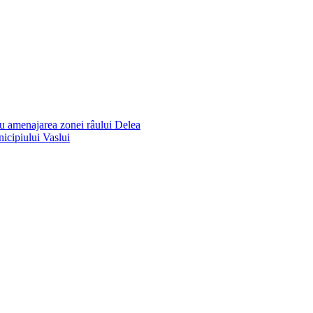
ru amenajarea zonei râului Delea
icipiului Vaslui