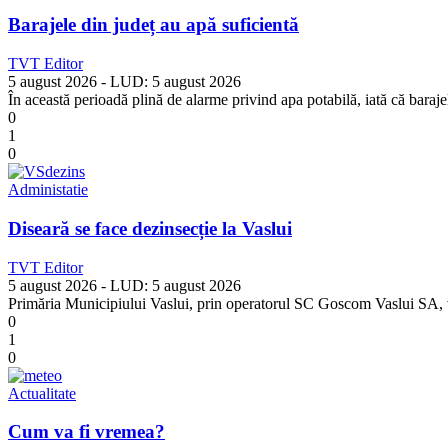
Barajele din județ au apă suficientă
TVT Editor
5 august 2026
- LUD:
5 august 2026
În această perioadă plină de alarme privind apa potabilă, iată că bara
0
1
0
Administatie
Diseară se face dezinsecție la Vaslui
TVT Editor
5 august 2026
- LUD:
5 august 2026
Primăria Municipiului Vaslui, prin operatorul SC Goscom Vaslui SA, va 
0
1
0
Actualitate
Cum va fi vremea?