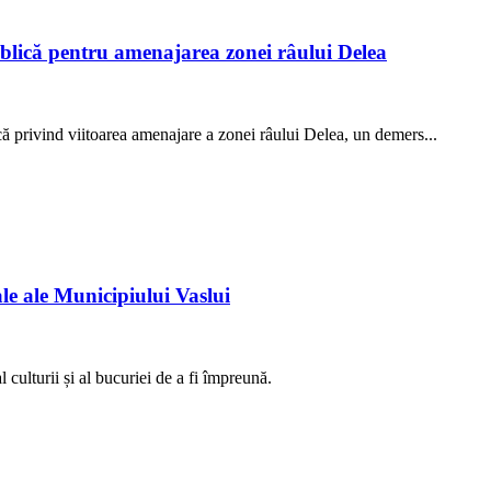
blică pentru amenajarea zonei râului Delea
că privind viitoarea amenajare a zonei râului Delea, un demers...
e ale Municipiului Vaslui
 culturii și al bucuriei de a fi împreună.