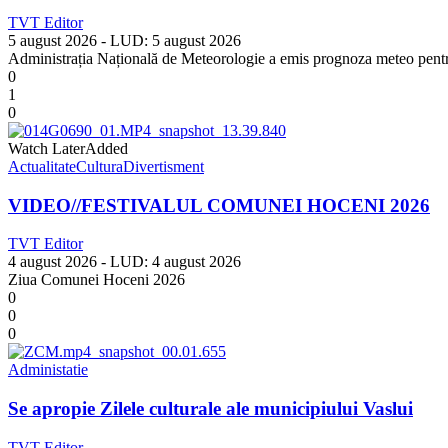
TVT Editor
5 august 2026
- LUD:
5 august 2026
Administrația Națională de Meteorologie a emis prognoza meteo pentru 
0
1
0
Watch Later
Added
Actualitate
Cultura
Divertisment
VIDEO//FESTIVALUL COMUNEI HOCENI 2026
TVT Editor
4 august 2026
- LUD:
4 august 2026
Ziua Comunei Hoceni 2026
0
0
0
Administatie
Se apropie Zilele culturale ale municipiului Vaslui
TVT Editor