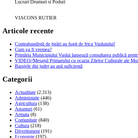
Lucrari Drumuri si Poduri
VIACONS RUTIER
Articole recente
Contrabandiștii de țigări au fugit de frica Vasluiului!
Cum va fi vremea?
Primăria Municipiului Vaslui lansează consultarea publică pent
VIDEO//Mesajul Primarului cu ocazia Zilelor Culturale ale Mun
Barajele din județ au apă suficientă
Categorii
Actualitate
(2.313)
Administatie
(446)
Agricultura
(138)
Anunturi
(61)
Armata
(8)
Comunitate
(840)
Cultura
(218)
Divertisment
(191)
Economie
(197)