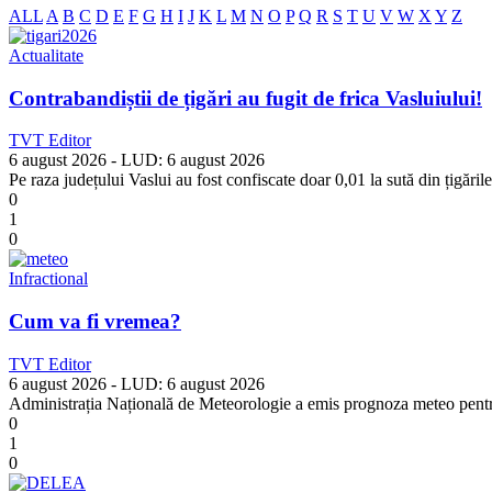
ALL
A
B
C
D
E
F
G
H
I
J
K
L
M
N
O
P
Q
R
S
T
U
V
W
X
Y
Z
Actualitate
Contrabandiștii de țigări au fugit de frica Vasluiului!
TVT Editor
6 august 2026
- LUD:
6 august 2026
Pe raza județului Vaslui au fost confiscate doar 0,01 la sută din țigări
0
1
0
Infractional
Cum va fi vremea?
TVT Editor
6 august 2026
- LUD:
6 august 2026
Administrația Națională de Meteorologie a emis prognoza meteo pentru m
0
1
0