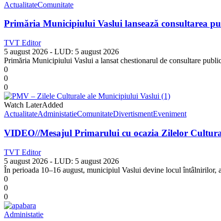
Actualitate
Comunitate
Primăria Municipiului Vaslui lansează consultarea pu
TVT Editor
5 august 2026
- LUD:
5 august 2026
Primăria Municipiului Vaslui a lansat chestionarul de consultare publi
0
0
0
Watch Later
Added
Actualitate
Administatie
Comunitate
Divertisment
Eveniment
VIDEO//Mesajul Primarului cu ocazia Zilelor Cultural
TVT Editor
5 august 2026
- LUD:
5 august 2026
În perioada 10–16 august, municipiul Vaslui devine locul întâlnirilor, al
0
0
0
Administatie