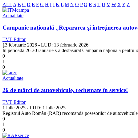
ALL
A
B
C
D
E
F
G
H
I
J
K
L
M
N
O
P
Q
R
S
T
U
V
W
X
Y
Z
Actualitate
Campanie națională „Repararea și întreținerea autov
TVT Editor
13 februarie 2026
- LUD:
13 februarie 2026
În perioada 26-30 ianuarie s-a desfăşurat Campania națională pentru ide
0
1
0
Actualitate
26 de mărci de autovehicule, rechemate în service!
TVT Editor
1 iulie 2025
- LUD:
1 iulie 2025
Registrul Auto Român (RAR) recomandă posesorilor de autovehicule să 
0
1
0