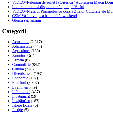
VIDEO//Pelerinaj de suflet la Biserica “Adormirea Maicii Dom
Locuri de muncă disponibile în județul Vaslui
VIDEO//Mesajul Primarului cu ocazia Zilelor Culturale ale Mun
CSM Vaslui va juca handbal în weekend
Gluma săptămânii
Categorii
Actualitate
(2.317)
Administatie
(447)
Agricultura
(138)
Anunturi
(61)
Armata
(8)
Comunitate
(842)
Cultura
(220)
Divertisment
(193)
Economie
(197)
Emisiuni
(3.307)
Eveniment
(79)
Infractional
(437)
Invatamant
(59)
Învățământ
(183)
Istorie locală
(6)
Justiție
(5)