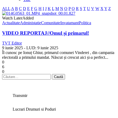
ALL
A
B
C
D
E
F
G
H
I
J
K
L
M
N
O
P
Q
R
S
T
U
V
W
X
Y
Z
Watch Later
Added
Actualitate
Administatie
Comunitate
Invatamant
Politica
VIDEO REPORTAJ//Omul și primarul!
TVT Editor
9 iunie 2025
- LUD:
9 iunie 2025
Îl cunosc pe Ionuț Ghiur, primarul comunei Vinderei , din campania
electorală a primului mandat. Născut și crescut aici și-a perfect...
0
6
0
Caută
după:
Transmir
Lucrari Drumuri si Poduri