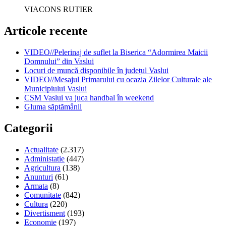
VIACONS RUTIER
Articole recente
VIDEO//Pelerinaj de suflet la Biserica “Adormirea Maicii
Domnului” din Vaslui
Locuri de muncă disponibile în județul Vaslui
VIDEO//Mesajul Primarului cu ocazia Zilelor Culturale ale
Municipiului Vaslui
CSM Vaslui va juca handbal în weekend
Gluma săptămânii
Categorii
Actualitate
(2.317)
Administatie
(447)
Agricultura
(138)
Anunturi
(61)
Armata
(8)
Comunitate
(842)
Cultura
(220)
Divertisment
(193)
Economie
(197)