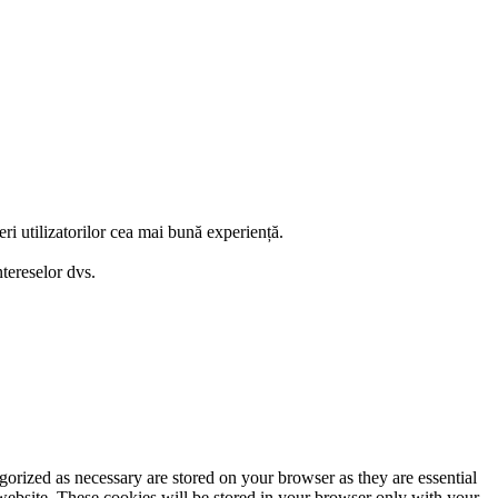
eri utilizatorilor cea mai bună experiență.
ntereselor dvs.
gorized as necessary are stored on your browser as they are essential
 website. These cookies will be stored in your browser only with your