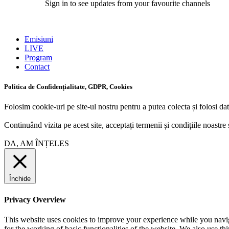
Sign in to see updates from your favourite channels
Emisiuni
LIVE
Program
Contact
Politica de Confidențialitate, GDPR, Cookies
Folosim cookie-uri pe site-ul nostru pentru a putea colecta și folosi dat
Continuând vizita pe acest site, acceptați termenii și condițiile noastre 
DA, AM ÎNȚELES
Închide
Privacy Overview
This website uses cookies to improve your experience while you naviga
for the working of basic functionalities of the website. We also use t