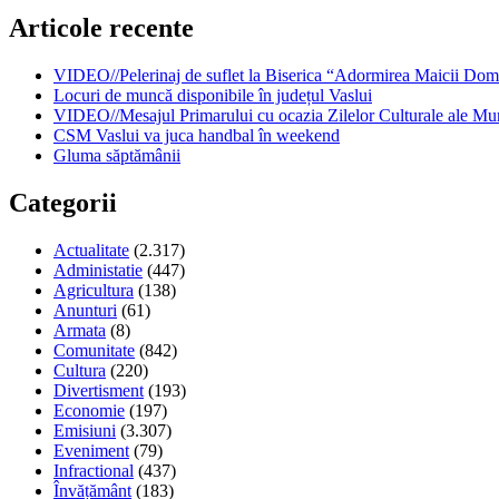
Articole recente
VIDEO//Pelerinaj de suflet la Biserica “Adormirea Maicii Dom
Locuri de muncă disponibile în județul Vaslui
VIDEO//Mesajul Primarului cu ocazia Zilelor Culturale ale Mun
CSM Vaslui va juca handbal în weekend
Gluma săptămânii
Categorii
Actualitate
(2.317)
Administatie
(447)
Agricultura
(138)
Anunturi
(61)
Armata
(8)
Comunitate
(842)
Cultura
(220)
Divertisment
(193)
Economie
(197)
Emisiuni
(3.307)
Eveniment
(79)
Infractional
(437)
Învățământ
(183)