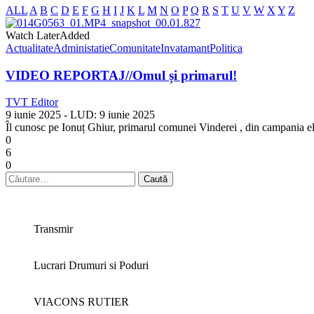
ALL
A
B
C
D
E
F
G
H
I
J
K
L
M
N
O
P
Q
R
S
T
U
V
W
X
Y
Z
Watch Later
Added
Actualitate
Administatie
Comunitate
Invatamant
Politica
VIDEO REPORTAJ//Omul și primarul!
TVT Editor
9 iunie 2025
- LUD:
9 iunie 2025
Îl cunosc pe Ionuț Ghiur, primarul comunei Vinderei , din campania elec
0
6
0
Caută
după:
Transmir
Lucrari Drumuri si Poduri
VIACONS RUTIER