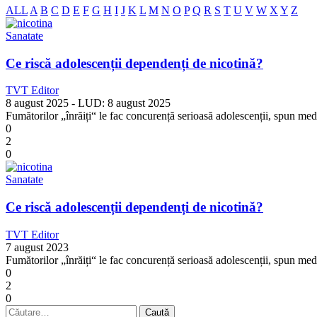
ALL
A
B
C
D
E
F
G
H
I
J
K
L
M
N
O
P
Q
R
S
T
U
V
W
X
Y
Z
Sanatate
Ce riscă adolescenții dependenți de nicotină?
TVT Editor
8 august 2025
- LUD:
8 august 2025
Fumătorilor „înrăiți“ le fac concurență serioasă adolescenții, spun medici
0
2
0
Sanatate
Ce riscă adolescenții dependenți de nicotină?
TVT Editor
7 august 2023
Fumătorilor „înrăiți“ le fac concurență serioasă adolescenții, spun medici
0
2
0
Caută