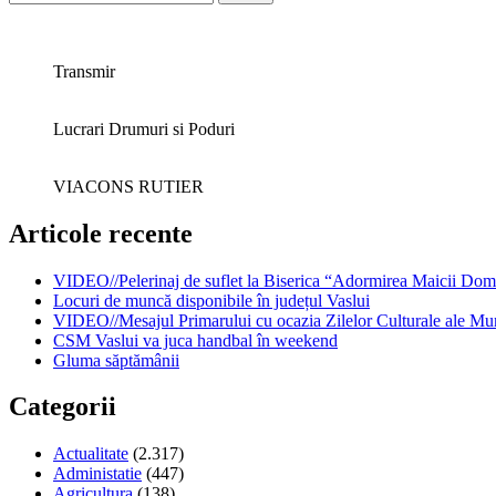
după:
Transmir
Lucrari Drumuri si Poduri
VIACONS RUTIER
Articole recente
VIDEO//Pelerinaj de suflet la Biserica “Adormirea Maicii Dom
Locuri de muncă disponibile în județul Vaslui
VIDEO//Mesajul Primarului cu ocazia Zilelor Culturale ale Mun
CSM Vaslui va juca handbal în weekend
Gluma săptămânii
Categorii
Actualitate
(2.317)
Administatie
(447)
Agricultura
(138)