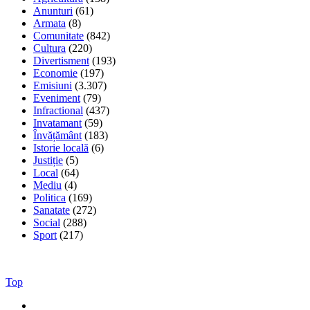
Anunturi
(61)
Armata
(8)
Comunitate
(842)
Cultura
(220)
Divertisment
(193)
Economie
(197)
Emisiuni
(3.307)
Eveniment
(79)
Infractional
(437)
Invatamant
(59)
Învățământ
(183)
Istorie locală
(6)
Justiție
(5)
Local
(64)
Mediu
(4)
Politica
(169)
Sanatate
(272)
Social
(288)
Sport
(217)
Top