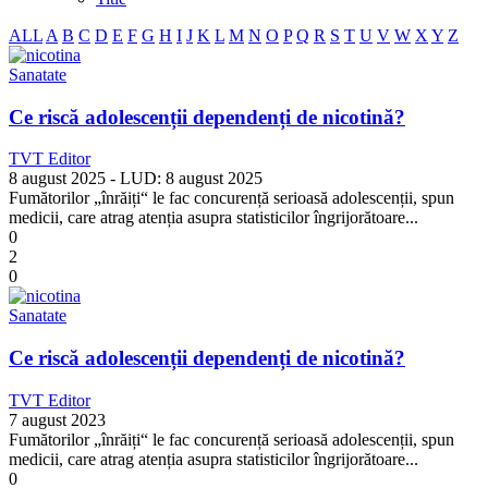
ALL
A
B
C
D
E
F
G
H
I
J
K
L
M
N
O
P
Q
R
S
T
U
V
W
X
Y
Z
Sanatate
Ce riscă adolescenții dependenți de nicotină?
TVT Editor
8 august 2025
- LUD:
8 august 2025
Fumătorilor „înrăiți“ le fac concurență serioasă adolescenții, spun
medicii, care atrag atenția asupra statisticilor îngrijorătoare...
0
2
0
Sanatate
Ce riscă adolescenții dependenți de nicotină?
TVT Editor
7 august 2023
Fumătorilor „înrăiți“ le fac concurență serioasă adolescenții, spun
medicii, care atrag atenția asupra statisticilor îngrijorătoare...
0