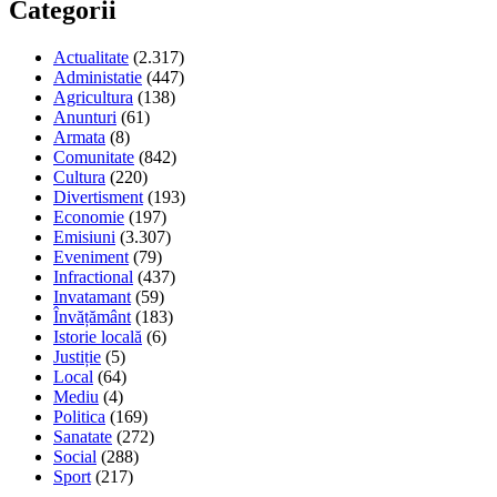
Categorii
Actualitate
(2.317)
Administatie
(447)
Agricultura
(138)
Anunturi
(61)
Armata
(8)
Comunitate
(842)
Cultura
(220)
Divertisment
(193)
Economie
(197)
Emisiuni
(3.307)
Eveniment
(79)
Infractional
(437)
Invatamant
(59)
Învățământ
(183)
Istorie locală
(6)
Justiție
(5)
Local
(64)
Mediu
(4)
Politica
(169)
Sanatate
(272)
Social
(288)
Sport
(217)