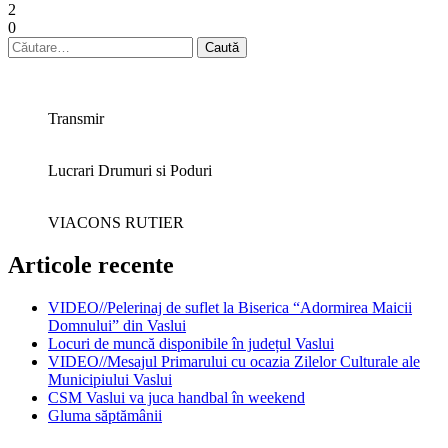
2
0
Caută
după:
Transmir
Lucrari Drumuri si Poduri
VIACONS RUTIER
Articole recente
VIDEO//Pelerinaj de suflet la Biserica “Adormirea Maicii
Domnului” din Vaslui
Locuri de muncă disponibile în județul Vaslui
VIDEO//Mesajul Primarului cu ocazia Zilelor Culturale ale
Municipiului Vaslui
CSM Vaslui va juca handbal în weekend
Gluma săptămânii