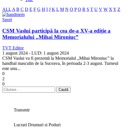
ALL
A
B
C
D
E
F
G
H
I
J
K
L
M
N
O
P
Q
R
S
T
U
V
W
X
Y
Z
Sport
CSM Vaslui participă la cea de-a XV-a ediție a
Memorialului „Mihai Mironiuc”
TVT Editor
1 august 2024
- LUD:
1 august 2024
CSM Vaslui va fi prezentă la Memorialul „Mihai Mironiuc” la
handbal masculin de la Suceava, în perioada 2-3 august. Turneul
este unu...
0
2
0
Caută
după:
Transmir
Lucrari Drumuri si Poduri