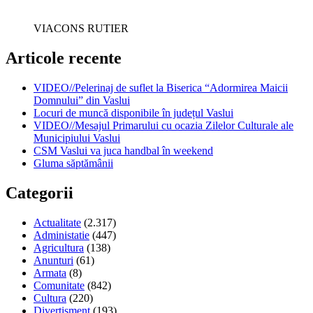
VIACONS RUTIER
Articole recente
VIDEO//Pelerinaj de suflet la Biserica “Adormirea Maicii
Domnului” din Vaslui
Locuri de muncă disponibile în județul Vaslui
VIDEO//Mesajul Primarului cu ocazia Zilelor Culturale ale
Municipiului Vaslui
CSM Vaslui va juca handbal în weekend
Gluma săptămânii
Categorii
Actualitate
(2.317)
Administatie
(447)
Agricultura
(138)
Anunturi
(61)
Armata
(8)
Comunitate
(842)
Cultura
(220)
Divertisment
(193)