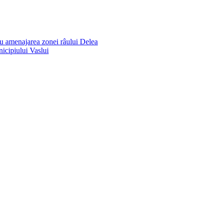
ru amenajarea zonei râului Delea
icipiului Vaslui