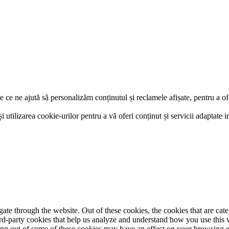
e ce ne ajută să personalizăm conținutul și reclamele afișate, pentru a of
și utilizarea cookie-urilor pentru a vă oferi conținut și servicii adaptate i
te through the website. Out of these cookies, the cookies that are cate
hird-party cookies that help us analyze and understand how you use this
ting out of some of these cookies may have an effect on your browsing 