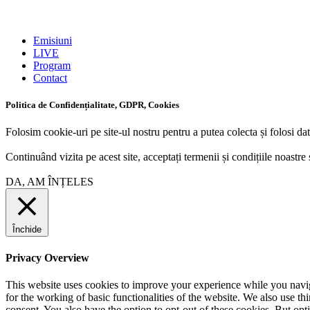
Emisiuni
LIVE
Program
Contact
Politica de Confidențialitate, GDPR, Cookies
Folosim cookie-uri pe site-ul nostru pentru a putea colecta și folosi dat
Continuând vizita pe acest site, acceptați termenii și condițiile noastre 
DA, AM ÎNȚELES
Închide
Privacy Overview
This website uses cookies to improve your experience while you naviga
for the working of basic functionalities of the website. We also use t
consent. You also have the option to opt-out of these cookies. But op