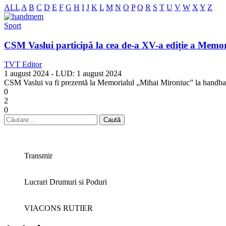
ALL
A
B
C
D
E
F
G
H
I
J
K
L
M
N
O
P
Q
R
S
T
U
V
W
X
Y
Z
Sport
CSM Vaslui participă la cea de-a XV-a ediție a Memo
TVT Editor
1 august 2024
- LUD:
1 august 2024
CSM Vaslui va fi prezentă la Memorialul „Mihai Mironiuc” la handbal 
0
2
0
Caută
după:
Transmir
Lucrari Drumuri si Poduri
VIACONS RUTIER