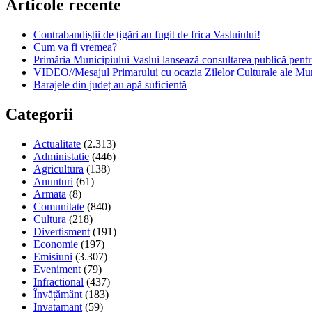
Articole recente
Contrabandiștii de țigări au fugit de frica Vasluiului!
Cum va fi vremea?
Primăria Municipiului Vaslui lansează consultarea publică pent
VIDEO//Mesajul Primarului cu ocazia Zilelor Culturale ale Mun
Barajele din județ au apă suficientă
Categorii
Actualitate
(2.313)
Administatie
(446)
Agricultura
(138)
Anunturi
(61)
Armata
(8)
Comunitate
(840)
Cultura
(218)
Divertisment
(191)
Economie
(197)
Emisiuni
(3.307)
Eveniment
(79)
Infractional
(437)
Învățământ
(183)
Invatamant
(59)