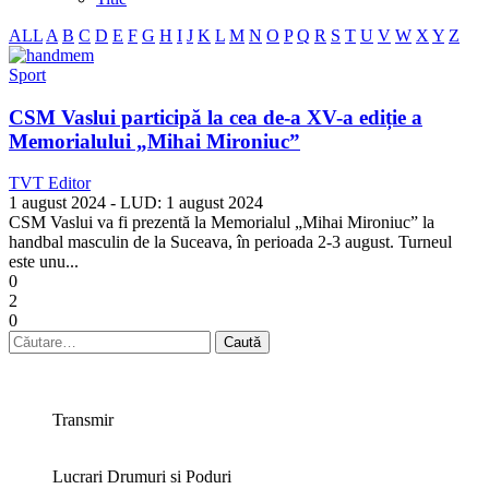
ALL
A
B
C
D
E
F
G
H
I
J
K
L
M
N
O
P
Q
R
S
T
U
V
W
X
Y
Z
Sport
CSM Vaslui participă la cea de-a XV-a ediție a
Memorialului „Mihai Mironiuc”
TVT Editor
1 august 2024
- LUD:
1 august 2024
CSM Vaslui va fi prezentă la Memorialul „Mihai Mironiuc” la
handbal masculin de la Suceava, în perioada 2-3 august. Turneul
este unu...
0
2
0
Caută
după:
Transmir
Lucrari Drumuri si Poduri