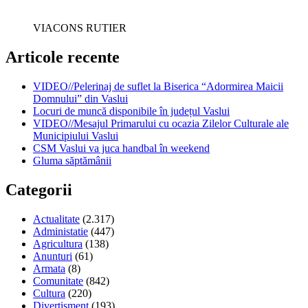
VIACONS RUTIER
Articole recente
VIDEO//Pelerinaj de suflet la Biserica “Adormirea Maicii
Domnului” din Vaslui
Locuri de muncă disponibile în județul Vaslui
VIDEO//Mesajul Primarului cu ocazia Zilelor Culturale ale
Municipiului Vaslui
CSM Vaslui va juca handbal în weekend
Gluma săptămânii
Categorii
Actualitate
(2.317)
Administatie
(447)
Agricultura
(138)
Anunturi
(61)
Armata
(8)
Comunitate
(842)
Cultura
(220)
Divertisment
(193)