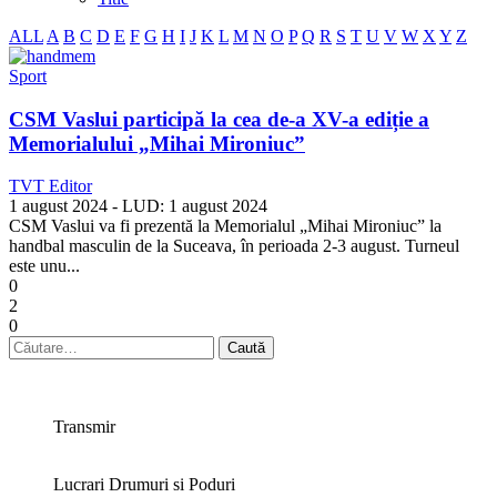
ALL
A
B
C
D
E
F
G
H
I
J
K
L
M
N
O
P
Q
R
S
T
U
V
W
X
Y
Z
Sport
CSM Vaslui participă la cea de-a XV-a ediție a
Memorialului „Mihai Mironiuc”
TVT Editor
1 august 2024
- LUD:
1 august 2024
CSM Vaslui va fi prezentă la Memorialul „Mihai Mironiuc” la
handbal masculin de la Suceava, în perioada 2-3 august. Turneul
este unu...
0
2
0
Caută
după:
Transmir
Lucrari Drumuri si Poduri