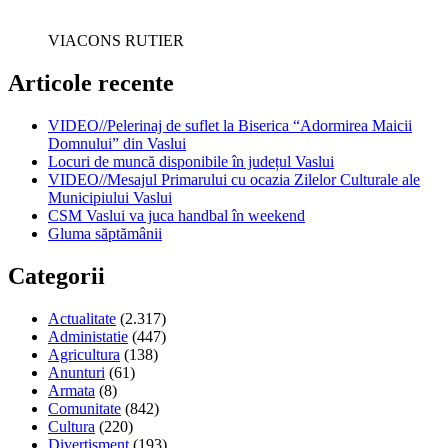
VIACONS RUTIER
Articole recente
VIDEO//Pelerinaj de suflet la Biserica “Adormirea Maicii
Domnului” din Vaslui
Locuri de muncă disponibile în județul Vaslui
VIDEO//Mesajul Primarului cu ocazia Zilelor Culturale ale
Municipiului Vaslui
CSM Vaslui va juca handbal în weekend
Gluma săptămânii
Categorii
Actualitate
(2.317)
Administatie
(447)
Agricultura
(138)
Anunturi
(61)
Armata
(8)
Comunitate
(842)
Cultura
(220)
Divertisment
(193)