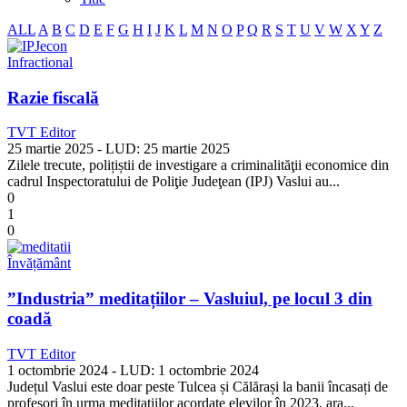
ALL
A
B
C
D
E
F
G
H
I
J
K
L
M
N
O
P
Q
R
S
T
U
V
W
X
Y
Z
Infractional
Razie fiscală
TVT Editor
25 martie 2025
- LUD:
25 martie 2025
Zilele trecute, polițiștii de investigare a criminalităţii economice din
cadrul Inspectoratului de Poliţie Judeţean (IPJ) Vaslui au...
0
1
0
Învățământ
”Industria” meditațiilor – Vasluiul, pe locul 3 din
coadă
TVT Editor
1 octombrie 2024
- LUD:
1 octombrie 2024
Județul Vaslui este doar peste Tulcea și Călărași la banii încasați de
profesori în urma meditațiilor acordate elevilor în 2023, ara...