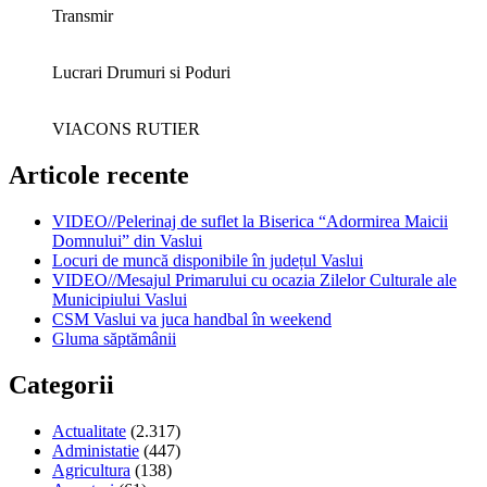
Transmir
Lucrari Drumuri si Poduri
VIACONS RUTIER
Articole recente
VIDEO//Pelerinaj de suflet la Biserica “Adormirea Maicii
Domnului” din Vaslui
Locuri de muncă disponibile în județul Vaslui
VIDEO//Mesajul Primarului cu ocazia Zilelor Culturale ale
Municipiului Vaslui
CSM Vaslui va juca handbal în weekend
Gluma săptămânii
Categorii
Actualitate
(2.317)
Administatie
(447)
Agricultura
(138)