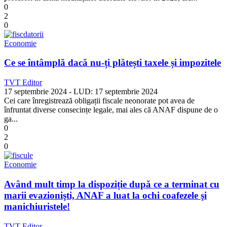
0
2
0
Economie
Ce se întâmplă dacă nu-ți plătești taxele și impozitele
TVT Editor
17 septembrie 2024
- LUD:
17 septembrie 2024
Cei care înregistrează obligații fiscale neonorate pot avea de
înfruntat diverse consecințe legale, mai ales că ANAF dispune de o
ga...
0
2
0
Economie
Având mult timp la dispoziție după ce a terminat cu
marii evazionişti, ANAF a luat la ochi coafezele şi
manichiuristele!
TVT Editor