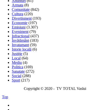
Anunturi
(61)
Armata
(8)
Comunitate
(842)
Cultura
(220)
Divertisment
(193)
Economie
(197)
Emisiuni
(3.307)
Eveniment
(79)
Infractional
(437)
Învățământ
(183)
Invatamant
(59)
Istorie locală
(6)
Justiție
(5)
Local
(64)
Mediu
(4)
Politica
(169)
Sanatate
(272)
Social
(288)
Sport
(217)
Copyright © 2020 - TV TOTAL Vaslui
Top