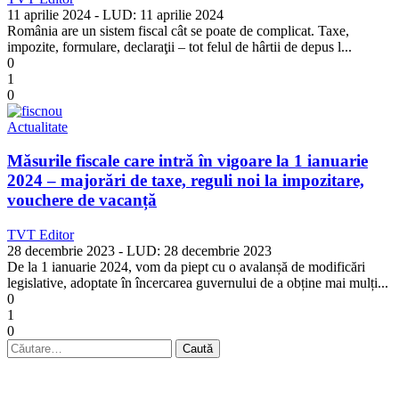
11 aprilie 2024
- LUD:
11 aprilie 2024
România are un sistem fiscal cât se poate de complicat. Taxe,
impozite, formulare, declaraţii – tot felul de hârtii de depus l...
0
1
0
Actualitate
Măsurile fiscale care intră în vigoare la 1 ianuarie
2024 – majorări de taxe, reguli noi la impozitare,
vouchere de vacanță
TVT Editor
28 decembrie 2023
- LUD:
28 decembrie 2023
De la 1 ianuarie 2024, vom da piept cu o avalanșă de modificări
legislative, adoptate în încercarea guvernului de a obține mai mulți...
0
1
0
Caută
după: