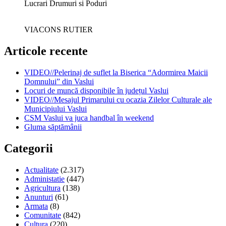
Lucrari Drumuri si Poduri
VIACONS RUTIER
Articole recente
VIDEO//Pelerinaj de suflet la Biserica “Adormirea Maicii
Domnului” din Vaslui
Locuri de muncă disponibile în județul Vaslui
VIDEO//Mesajul Primarului cu ocazia Zilelor Culturale ale
Municipiului Vaslui
CSM Vaslui va juca handbal în weekend
Gluma săptămânii
Categorii
Actualitate
(2.317)
Administatie
(447)
Agricultura
(138)
Anunturi
(61)
Armata
(8)
Comunitate
(842)
Cultura
(220)