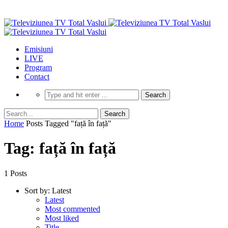
Emisiuni
LIVE
Program
Contact
Home
Posts Tagged "față în față"
Tag: față în față
1 Posts
Sort by:
Latest
Latest
Most commented
Most liked
Title