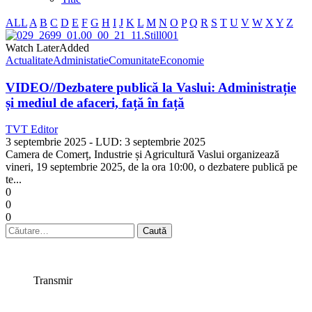
ALL
A
B
C
D
E
F
G
H
I
J
K
L
M
N
O
P
Q
R
S
T
U
V
W
X
Y
Z
Watch Later
Added
Actualitate
Administatie
Comunitate
Economie
VIDEO//Dezbatere publică la Vaslui: Administrație
și mediul de afaceri, față în față
TVT Editor
3 septembrie 2025
- LUD:
3 septembrie 2025
Camera de Comerț, Industrie și Agricultură Vaslui organizează
vineri, 19 septembrie 2025, de la ora 10:00, o dezbatere publică pe
te...
0
0
0
Caută
după:
Transmir