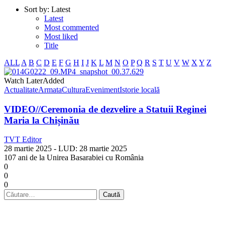
Sort by:
Latest
Latest
Most commented
Most liked
Title
ALL
A
B
C
D
E
F
G
H
I
J
K
L
M
N
O
P
Q
R
S
T
U
V
W
X
Y
Z
Watch Later
Added
Actualitate
Armata
Cultura
Eveniment
Istorie locală
VIDEO//Ceremonia de dezvelire a Statuii Reginei
Maria la Chișinău
TVT Editor
28 martie 2025
- LUD:
28 martie 2025
107 ani de la Unirea Basarabiei cu România
0
0
0
Caută
după: