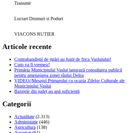
Transmir
Lucrari Drumuri si Poduri
VIACONS RUTIER
Articole recente
Contrabandiștii de țigări au fugit de frica Vasluiului!
Cum va fi vremea?
Primăria Municipiului Vaslui lansează consultarea publică
pentru amenajarea zonei râului Delea
VIDEO//Mesajul Primarului cu ocazia Zilelor Culturale ale
Municipiului Vaslui
Barajele din județ au apă suficientă
Categorii
Actualitate
(2.313)
Administatie
(446)
Agricultura
(138)
Anunturi
(61)