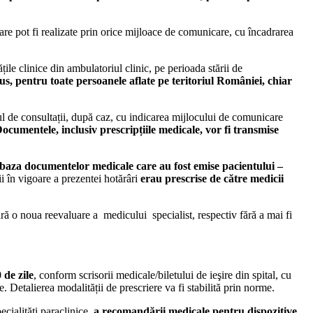
care pot fi realizate prin orice mijloace de comunicare, cu încadrarea
ile clinice din ambulatoriul clinic, pe perioada stării de
rus, pentru toate persoanele aflate pe teritoriul României, chiar
rul de consultații, după caz, cu indicarea mijlocului de comunicare
ocumentele, inclusiv prescripțiile medicale, vor fi transmise
n baza documentelor medicale care au fost emise pacientului –
i în vigoare a prezentei hotărâri
erau prescrise de către medicii
ră o noua reevaluare a medicului specialist, respectiv fără a mai fi
de zile
, conform scrisorii medicale/biletului de ieşire din spital, cu
 Detalierea modalității de prescriere va fi stabilită prin norme.
ecialități paraclinice,
a recomandării medicale pentru dispozitive