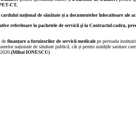
i PET-CT.
i cardului național de sănătate și a documentelor înlocuitoare ale ac
ive referitoare la pachetele de servicii şi la Contractul-cadru, pr
l de
finanțare a furnizorilor de servicii medicale
pe perioada instituiri
amelor naționale de sănătate publică, cât și pentru unitățile sanitare ca
i 2020.
(Mihai IONESCU)