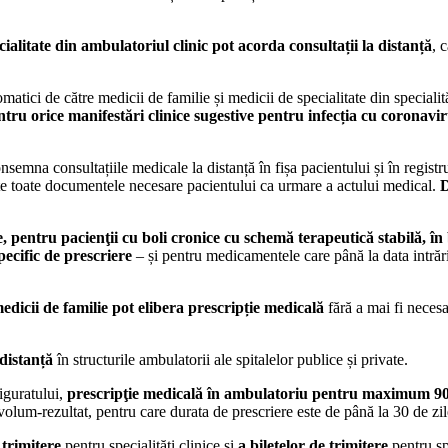
cialitate din ambulatoriul clinic pot acorda consultații la distanță
, 
ci de către medicii de familie și medicii de specialitate din specialităț
pentru orice manifestări clinice sugestive pentru infecția cu coronavi
semna consultațiile medicale la distanță în fișa pacientului și în regist
emite toate documentele necesare pacientului ca urmare a actului medical.
D
, pentru pacienţii cu boli cronice cu schemă terapeutică stabilă, î
pecific de prescriere
– și pentru medicamentele care până la data intrări
edicii de familie pot elibera prescripție medicală
fără a mai fi necesa
 distanță
în structurile ambulatorii ale spitalelor publice și private.
iguratului,
prescripţie medicală în ambulatoriu pentru maximum 90 
um-rezultat, pentru care durata de prescriere este de până la 30 de zile.
e trimitere
pentru specialități clinice și
a
biletelor de trimitere
pentru sp