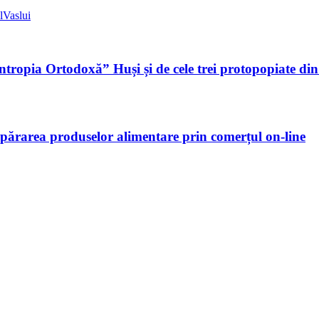
l
Vaslui
antropia Ortodoxă” Huși și de cele trei protopopiate din
părarea produselor alimentare prin comerțul on-line