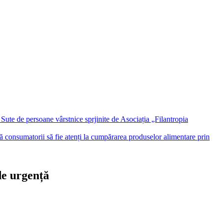
Sute de persoane vârstnice sprjinite de Asociația „Filantropia
consumatorii să fie atenți la cumpărarea produselor alimentare prin
de urgență