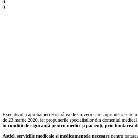
0
0
Executivul a aprobat ieri Hotărârea de Guvern care cuprinde o serie măsu
de 23 martie 2020, iar propunerile specialiștilor din domeniul medical 
în condiții de siguranță pentru medici și pacienți, prin limitarea d
Astfel, serviciile medicale și medicamentele necesare
pentru tratare