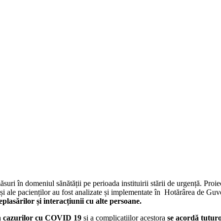
ri în domeniul sănătății pe perioada instituirii stării de urgență. Proiec
și ale pacienților au fost analizate și implementate în Hotărârea de Guv
eplasărilor și interacțiunii cu alte persoane.
a
cazurilor cu COVID 19
și a complicațiilor acestora
se acordă tuturo