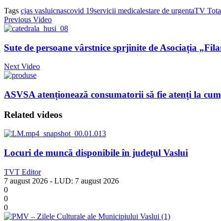
Tags
cjas vaslui
cnas
covid 19
servicii medicale
stare de urgenta
TV Tota
Previous Video
Sute de persoane vârstnice sprjinite de Asociația „Fil
Next Video
ASVSA atenționează consumatorii să fie atenți la cum
Related videos
Locuri de muncă disponibile în județul Vaslui
TVT Editor
7 august 2026
- LUD:
7 august 2026
0
0
0