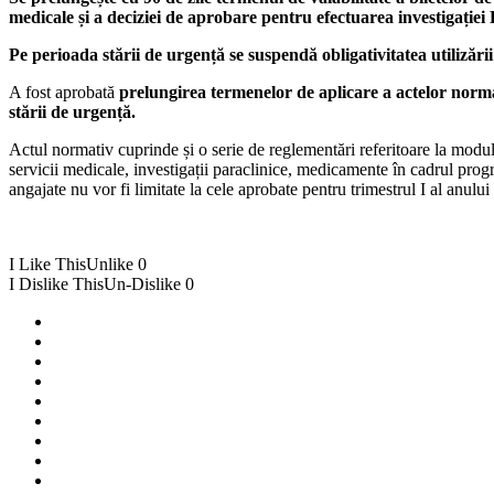
medicale și a deciziei de aprobare pentru efectuarea investigație
Pe perioada stării de urgență se suspendă obligativitatea utilizări
A fost aprobată
prelungirea termenelor de aplicare a actelor normat
stării de urgență.
Actul normativ cuprinde și o serie de reglementări referitoare la modu
servicii medicale, investigații paraclinice, medicamente în cadrul progr
angajate nu vor fi limitate la cele aprobate pentru trimestrul I al anulu
I Like This
Unlike
0
I Dislike This
Un-Dislike
0