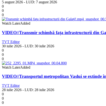
5 august 2026
- LUD:
7 august 2026
0
0
0
Watch Later
Added
VIDEO//Transmir schimbă fața infrastructurii din Ga
TVT Editor
30 iulie 2026
- LUD:
30 iulie 2026
0
0
0
Watch Later
Added
VIDEO//Transportul metropolitan Vaslui se extinde î
TVT Editor
28 iulie 2026
- LUD:
28 iulie 2026
0
0
0