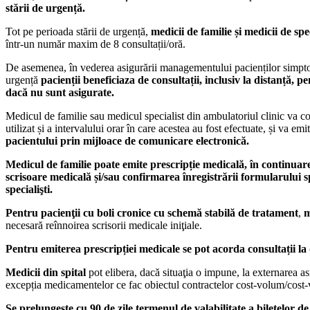
stării de urgență.
Tot pe perioada stării de urgență,
medicii de familie și medicii de spe
într-un număr maxim de 8 consultații/oră.
De asemenea, în vederea asigurării managementului pacienților simptomati
urgență
pacienții beneficiaza de consultații, inclusiv la distanță, 
dacă nu sunt asigurate.
Medicul de familie sau medicul specialist din ambulatoriul clinic va con
utilizat și a intervalului orar în care acestea au fost efectuate, și va 
pacientului prin mijloace de comunicare electronică.
Medicul de familie poate emite prescripție medicală, în continuare
scrisoare medicală și/sau confirmarea înregistrării formularului s
specialişti.
Pentru pacienţii cu boli cronice cu schemă stabilă de tratament
,
m
necesară reînnoirea scrisorii medicale iniţiale.
Pentru emiterea prescripției medicale se pot acorda consultații la
Medicii din spital
pot elibera, dacă situaţia o impune, la externarea as
excepția medicamentelor ce fac obiectul contractelor cost-volum/cost-vol
Se prelungește cu 90 de zile termenul de valabilitate a biletelor d