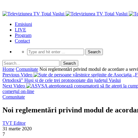
Emisiuni
LIVE
Program
Contact
Home
Comunitate
Noi reglementări privind modul de acordare a servic
Previous Video
Ortodoxă” Huși și de cele trei protopopiate din județul Vaslui
Next Video
comerțul on-line
Comunitate
Noi reglementări privind modul de acordare
TVT Editor
31 martie 2020
7