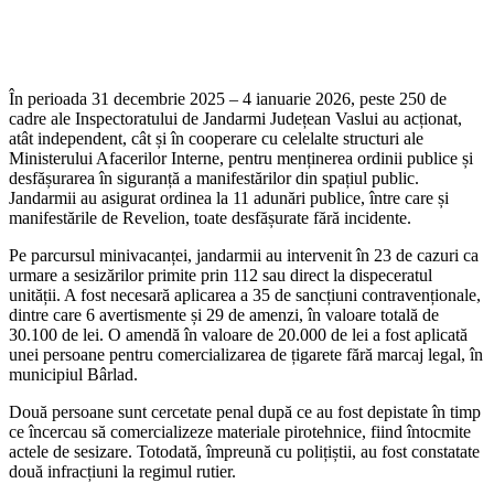
În perioada 31 decembrie 2025 – 4 ianuarie 2026, peste 250 de
cadre ale Inspectoratului de Jandarmi Județean Vaslui au acționat,
atât independent, cât și în cooperare cu celelalte structuri ale
Ministerului Afacerilor Interne, pentru menținerea ordinii publice și
desfășurarea în siguranță a manifestărilor din spațiul public.
Jandarmii au asigurat ordinea la 11 adunări publice, între care și
manifestările de Revelion, toate desfășurate fără incidente.
Pe parcursul minivacanței, jandarmii au intervenit în 23 de cazuri ca
urmare a sesizărilor primite prin 112 sau direct la dispeceratul
unității. A fost necesară aplicarea a 35 de sancțiuni contravenționale,
dintre care 6 avertismente și 29 de amenzi, în valoare totală de
30.100 de lei. O amendă în valoare de 20.000 de lei a fost aplicată
unei persoane pentru comercializarea de țigarete fără marcaj legal, în
municipiul Bârlad.
Două persoane sunt cercetate penal după ce au fost depistate în timp
ce încercau să comercializeze materiale pirotehnice, fiind întocmite
actele de sesizare. Totodată, împreună cu polițiștii, au fost constatate
două infracțiuni la regimul rutier.