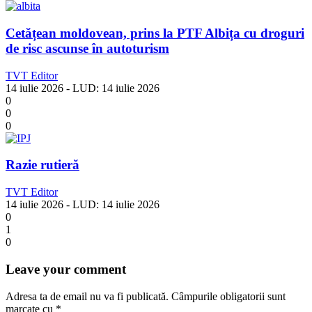
Cetățean moldovean, prins la PTF Albița cu droguri
de risc ascunse în autoturism
TVT Editor
14 iulie 2026
- LUD:
14 iulie 2026
0
0
0
Razie rutieră
TVT Editor
14 iulie 2026
- LUD:
14 iulie 2026
0
1
0
Leave your comment
Adresa ta de email nu va fi publicată.
Câmpurile obligatorii sunt
marcate cu
*