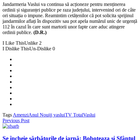
Jandarmeria Vaslui va continua să acționeze pentru menținerea
ordinii și siguranței publice pe raza județului, intervenind ori de câte
ori situația o impune. Reamintim cetățenilor că pot solicita sprijinul
jandarmilor aflați în dispozitiv sau pot apela numărul unic de urgență
112 în cazul în care sunt martorii unor fapte care aduc atingere
ordinii publice.
(D.R.)
I Like This
Unlike
2
I Dislike This
Un-Dislike
0
Tags
Amenzi
Anul Nou
ijj vaslui
TV Total
Vaslui
Previous Post
Se încheie sărbătorile de iarnă: Boboteaza și Sfântul