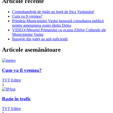
Articole recente
Contrabandiștii de țigări au fugit de frica Vasluiului!
Cum va fi vremea?
Primăria Municipiului Vaslui lansează consultarea publică
pentru amenajarea zonei râului Delea
VIDEO//Mesajul Primarului cu ocazia Zilelor Culturale ale
Municipiului Vaslui
Barajele din județ au apă suficientă
Articole asemănătoare
Cum va fi vremea?
TVT Editor
1
Razie în trafic
TVT Editor