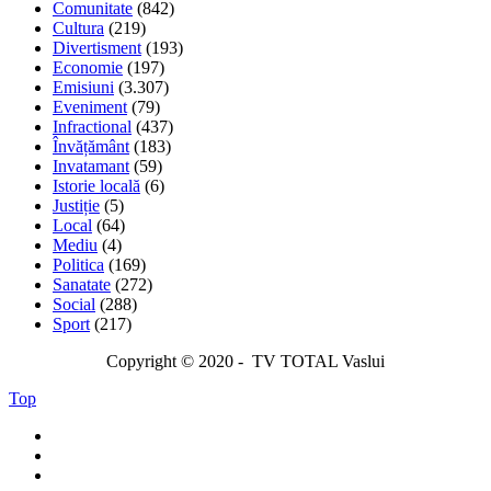
Comunitate
(842)
Cultura
(219)
Divertisment
(193)
Economie
(197)
Emisiuni
(3.307)
Eveniment
(79)
Infractional
(437)
Învățământ
(183)
Invatamant
(59)
Istorie locală
(6)
Justiție
(5)
Local
(64)
Mediu
(4)
Politica
(169)
Sanatate
(272)
Social
(288)
Sport
(217)
Copyright © 2020 - TV TOTAL Vaslui
Top