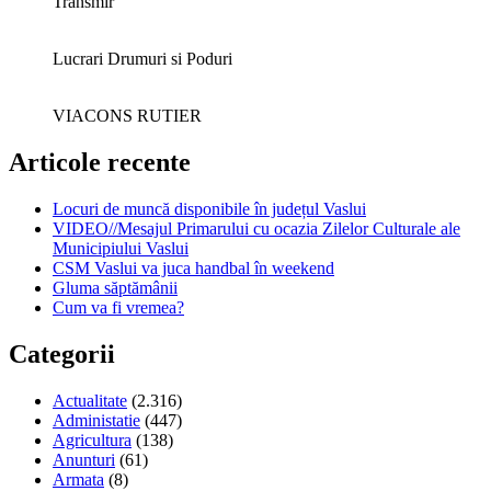
Transmir
Lucrari Drumuri si Poduri
VIACONS RUTIER
Articole recente
Locuri de muncă disponibile în județul Vaslui
VIDEO//Mesajul Primarului cu ocazia Zilelor Culturale ale
Municipiului Vaslui
CSM Vaslui va juca handbal în weekend
Gluma săptămânii
Cum va fi vremea?
Categorii
Actualitate
(2.316)
Administatie
(447)
Agricultura
(138)
Anunturi
(61)
Armata
(8)