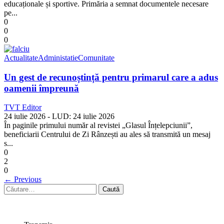
educaționale și sportive. Primăria a semnat documentele necesare
pe...
0
0
0
Actualitate
Administatie
Comunitate
Un gest de recunoștință pentru primarul care a adus
oamenii împreună
TVT Editor
24 iulie 2026
- LUD:
24 iulie 2026
În paginile primului număr al revistei „Glasul Înțelepciunii”,
beneficiarii Centrului de Zi Rânzești au ales să transmită un mesaj
s...
0
2
0
←
Previous
Caută
după: