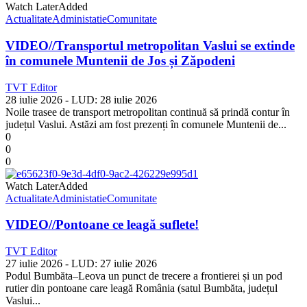
Watch Later
Added
Actualitate
Administatie
Comunitate
VIDEO//Transportul metropolitan Vaslui se extinde
în comunele Muntenii de Jos și Zăpodeni
TVT Editor
28 iulie 2026
- LUD:
28 iulie 2026
Noile trasee de transport metropolitan continuă să prindă contur în
județul Vaslui. Astăzi am fost prezenți în comunele Muntenii de...
0
0
0
Watch Later
Added
Actualitate
Administatie
Comunitate
VIDEO//Pontoane ce leagă suflete!
TVT Editor
27 iulie 2026
- LUD:
27 iulie 2026
Podul Bumbăta–Leova un punct de trecere a frontierei și un pod
rutier din pontoane care leagă România (satul Bumbăta, județul
Vaslui...