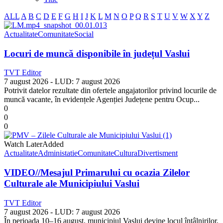
ALL
A
B
C
D
E
F
G
H
I
J
K
L
M
N
O
P
Q
R
S
T
U
V
W
X
Y
Z
Actualitate
Comunitate
Social
Locuri de muncă disponibile în județul Vaslui
TVT Editor
7 august 2026
- LUD:
7 august 2026
Potrivit datelor rezultate din ofertele angajatorilor privind locurile de
muncă vacante, în evidențele Agenției Județene pentru Ocup...
0
0
0
Watch Later
Added
Actualitate
Administatie
Comunitate
Cultura
Divertisment
VIDEO//Mesajul Primarului cu ocazia Zilelor
Culturale ale Municipiului Vaslui
TVT Editor
7 august 2026
- LUD:
7 august 2026
În perioada 10–16 august, municipiul Vaslui devine locul întâlnirilor,