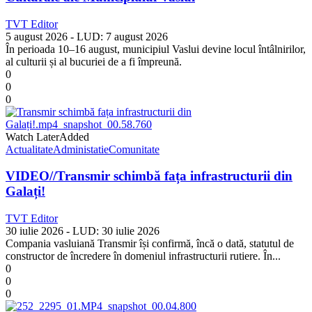
TVT Editor
5 august 2026
- LUD:
7 august 2026
În perioada 10–16 august, municipiul Vaslui devine locul întâlnirilor,
al culturii și al bucuriei de a fi împreună.
0
0
0
Watch Later
Added
Actualitate
Administatie
Comunitate
VIDEO//Transmir schimbă fața infrastructurii din
Galați!
TVT Editor
30 iulie 2026
- LUD:
30 iulie 2026
Compania vasluiană Transmir își confirmă, încă o dată, statutul de
constructor de încredere în domeniul infrastructurii rutiere. În...
0
0
0