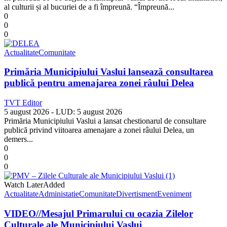
al culturii și al bucuriei de a fi împreună. “Împreună...
0
0
0
Actualitate
Comunitate
Primăria Municipiului Vaslui lansează consultarea
publică pentru amenajarea zonei râului Delea
TVT Editor
5 august 2026
- LUD:
5 august 2026
Primăria Municipiului Vaslui a lansat chestionarul de consultare
publică privind viitoarea amenajare a zonei râului Delea, un
demers...
0
0
0
Watch Later
Added
Actualitate
Administatie
Comunitate
Divertisment
Eveniment
VIDEO//Mesajul Primarului cu ocazia Zilelor
Culturale ale Municipiului Vaslui