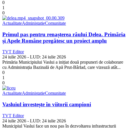
0
1
0
Actualitate
Administatie
Comunitate
Primul pas pentru renașterea râului Delea. Primăria
și Apele Române pregătesc un proiect amplu
TVT Editor
24 iulie 2026
- LUD:
24 iulie 2026
Primăria Municipiului Vaslui a inițiat două propuneri de colaborare
cu Administrația Bazinală de Apă Prut-Bârlad, care vizează atât...
0
1
0
Actualitate
Administatie
Comunitate
Vasluiul investește în viitorii campioni
TVT Editor
24 iulie 2026
- LUD:
24 iulie 2026
Municipiul Vaslui face un nou pas în dezvoltarea infrastructurii